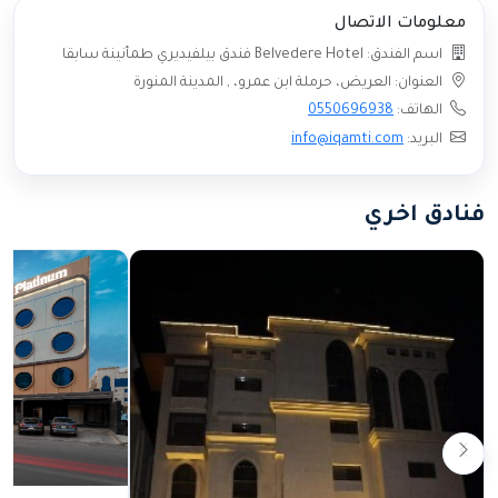
معلومات الاتصال
اسم الفندق: Belvedere Hotel فندق بيلفيديري طمأنينة سابقا
العنوان: العريض، حرملة ابن عمرو، , المدينة المنورة
الهاتف:
0550696938
البريد:
info@iqamti.com
فنادق اخري