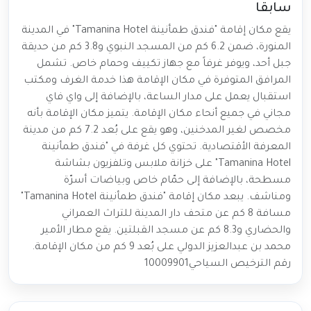
سابقا
يقع مكان إقامة "فندق طمأنينة Tamanina Hotel" في المدينة
المنورة، ضمن 6.2 كم من المسجد النبوي و3.8 كم من حديقة
جبل أحد، ويوفر غرفاً مع جهاز تكييف وحمام خاص. تشمل
المرافق المتوفرة في مكان الإقامة هذا خدمة الغرف ومكتب
استقبال يعمل على مدار الساعة، بالإضافة إلى واي فاي
مجاني في جميع أنحاء مكان الإقامة. يتميز مكان الإقامة بأنه
مخصص لغير المدخنين، وهو يقع على بُعد 7.2 كم من مدينة
المعرفة الأقتصادية. تحتوي كل غرفة في "فندق طمأنينة
Tamanina Hotel" على خزانة ملابس وتلفزيون بشاشة
مسطحة، بالإضافة إلى حمّام خاص وبياضات أسرّة
ومناشف. يبعد مكان إقامة "فندق طمأنينة Tamanina Hotel"
مسافة 8 كم عن متحف دار المدينة للتراث العمراني
والحضاري و8.3 كم عن مسجد القبلتين. يقع مطار الأمير
محمد بن عبدالعزيز الدولي على بُعد 9 كم من مكان الإقامة.
رقم الترخيص السياحي10009901