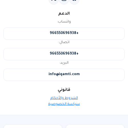
الدعم
واتساب:
+966550696938
اتصال:
+966550696938
البريد:
info@iqamti.com
قانوني
الشروط والأحكام
سياسة الخصوصية