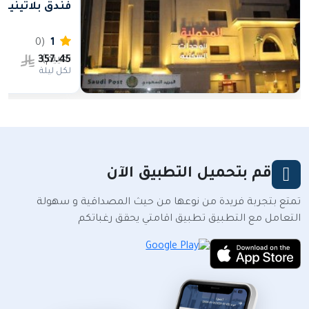
فندق بلاتينيوم الفندقي
(0
1
تقييم)
357.45
ال
لكل ليلة
قم بتحميل التطبيق الآن
المخملية للوحدات السكنية
255.32
تمتع بتجربة فريدة من نوعها من حيث المصداقية و سهولة
احجز الان
لكل ليلة
التعامل مع التطبيق تطبيق اقامتي يحقق رغباتكم
شارع الامير عبدالمجيد بجوار مسجد
الجمعة,