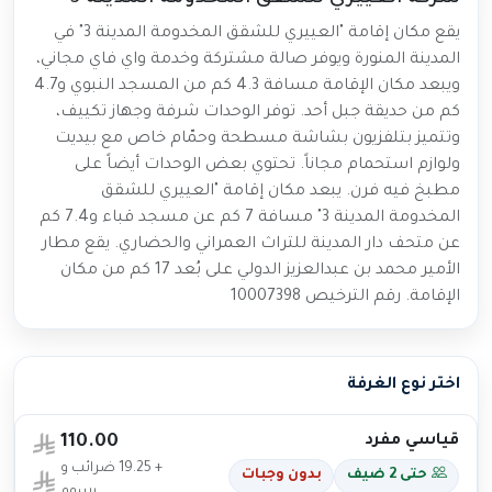
يقع مكان إقامة "العييري للشقق المخدومة المدينة 3" في
المدينة المنورة ويوفر صالة مشتركة وخدمة واي فاي مجاني،
ويبعد مكان الإقامة مسافة 4.3 كم من المسجد النبوي و4.7
كم من حديقة جبل أحد. توفر الوحدات شرفة وجهاز تكييف،
وتتميز بتلفزيون بشاشة مسطحة وحمّام خاص مع بيديت
ولوازم استحمام مجاناً. تحتوي بعض الوحدات أيضاً على
مطبخ فيه فرن. يبعد مكان إقامة "العييري للشقق
المخدومة المدينة 3" مسافة 7 كم عن مسجد قباء و7.4 كم
عن متحف دار المدينة للتراث العمراني والحضاري. يقع مطار
الأمير محمد بن عبدالعزيز الدولي على بُعد 17 كم من مكان
الإقامة. رقم الترخيص 10007398
اختر نوع الغرفة
قياسي مفرد
110.00
+ 19.25 ضرائب و
حتى 2 ضيف
بدون وجبات
رسوم