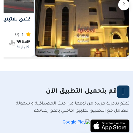
فندق بلاتينيوم الفندقي
(0
1
تقييم)
357.45
ال
لكل ليلة
قم بتحميل التطبيق الآن
المخملية للوحدات السكنية
255.32
تمتع بتجربة فريدة من نوعها من حيث المصداقية و سهولة
احجز الان
لكل ليلة
التعامل مع التطبيق تطبيق اقامتي يحقق رغباتكم
شارع الامير عبدالمجيد بجوار مسجد
الجمعة,