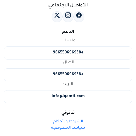
التواصل الاجتماعي
الدعم
واتساب:
+966550696938
اتصال:
+966550696938
البريد:
info@iqamti.com
قانوني
الشروط والأحكام
سياسة الخصوصية