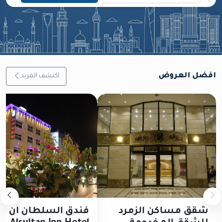
افضل العروض
اكتشف المزيد
شقق مساكن الزمرد
فندق السلطان ان