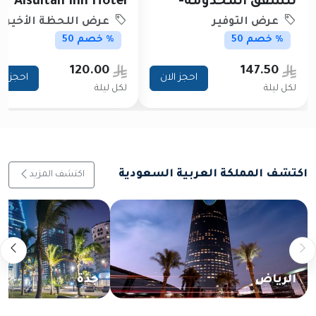
للشقق المخدومة-
Alsultan Inn Hotel
اقتصادي
عرض التوفير
عرض اللحظة الأخيرة
% خصم 50
% خصم 50
120.00
147.50
احجز الان
احجز ال
لكل ليلة
لكل ليلة
اكتشف المملكة العربية السعودية
اكتشف المزيد
الرياض
جدة