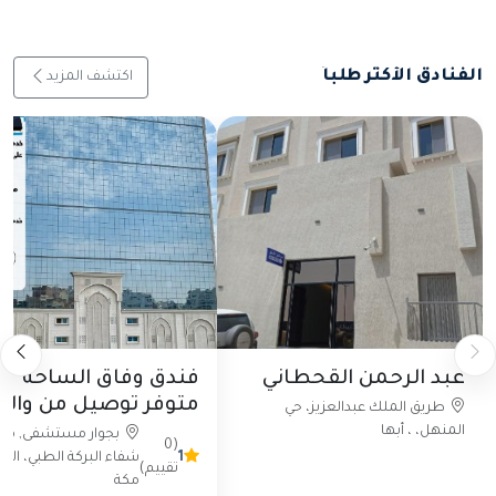
الفنادق الأكثر طلباً
اكتشف المزيد
عبد الرحمن القحطاني
فندق وفاق الساحة
متوفر توصيل من والى
طريق الملك عبدالعزيز، حي
الحرم
المنهل، ، أبها
بجوار مستشفى, مرك
(0
1
شفاء البركة الطبي، البيب
تقييم)
مكة