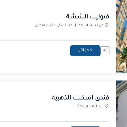
فيوليت الششة
حي الششة _ مقابل مستشفي الملك فيصل
احجز الآن
فندق اسكنت الذهبية
السليمانية، مكة