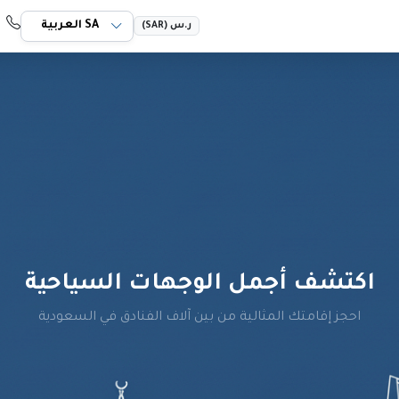
 069 55 966+
ر.س (SAR)
اكتشف أجمل الوجهات السياحية
احجز إقامتك المثالية من بين آلاف الفنادق في السعودية