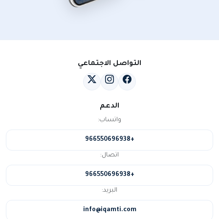
التواصل الاجتماعي
الدعم
واتساب:
+966550696938
اتصال:
+966550696938
البريد:
info@iqamti.com