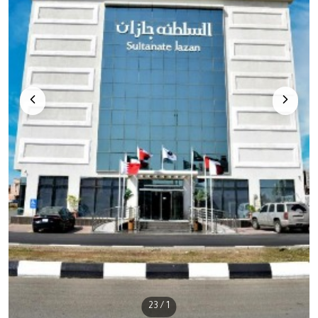
/ 23
1