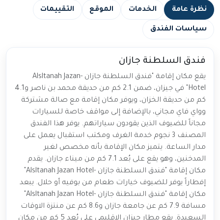
نظرة عامة
الخدمات
الموقع
التقييمات
سياسات الفندق
فندق السلطنة جازان
يقع مكان إقامة "فندق السلطنة جازان -Alsltanah Jazan
Hotel" في جيزان، ضمن 2.1 كم من حديقة محمد بن ناصر و4.1
كم من حديقة الخزان، ويوفر مكان إقامة مع صالة مشتركة
وواي فاي مجاني، بالإضافة إلى مواقف خاصة للسيارات
مجاناً للضيوف الذين يقودون سياراتهم. يوفر هذا الفندق
المصنف 3 نجوم خدمة الغرف ومكتب استقبال يعمل على
مدار الساعة. يتميز مكان الإقامة بأنه مخصص لغير
المدخنين، وهو يقع على بُعد 7.1 كم من ميناء جازان. يقدم
مكان إقامة "فندق السلطنة جازان -Alsltanah Jazan Hotel"
إفطاراً يوفر للضيوف خيارات طعام من بوفيه أو حلال. يبعد
مكان إقامة "فندق السلطنة جازان -Alsltanah Jazan Hotel"
مسافة 7.9 كم عن جامعة جازان و8.6 كم عن منتزة الاوقات
السعيدة. يقع مطار جيزان الإقليمي على بُعد 5 كم من مكان