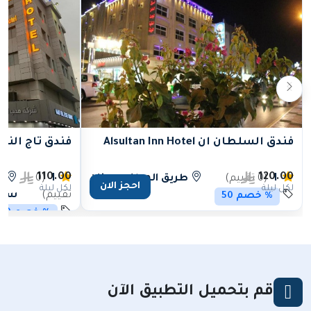
فندق السلطان ان Alsultan Inn Hotel
فندق تاج النخبة akhba Hotel
110.00
120.00
1
(0 تقييم)
طريق المطار - جيزان
1
(0
ج
احجز الان
لكل ليلة
لكل ليلة
تقييم)
سلط
% خصم 50
% خصم 50
قم بتحميل التطبيق الآن