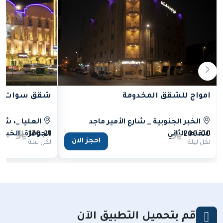
أمواج للشقق المخدومة
شقق سوات لل
الخبر الجنوبية _ شارع الأمير ماجد
العليا _، شا
200.00
التقاط الثاني
170.21
الجوهرة، الخبر
احجز الان
لكل ليلة
لكل ليلة
قم بتحميل التطبيق الآن