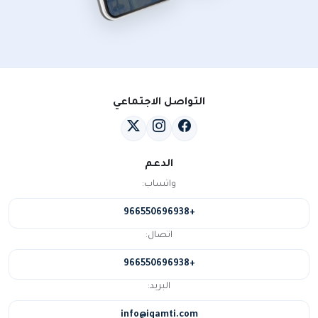
التواصل الاجتماعي
الدعم
واتساب:
+966550696938
اتصال:
+966550696938
البريد:
info@iqamti.com