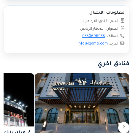
معلومات الاتصال
اسم الفندق: الازدهار 2
العنوان: الازدهار الرياض
الهاتف:
0550696938
البريد:
info@iqamti.com
فنادق اخري
فيفيان بارك ا