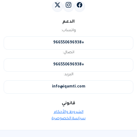
الدعم
واتساب:
+966550696938
اتصال:
+966550696938
البريد:
info@iqamti.com
قانوني
الشروط والأحكام
سياسة الخصوصية