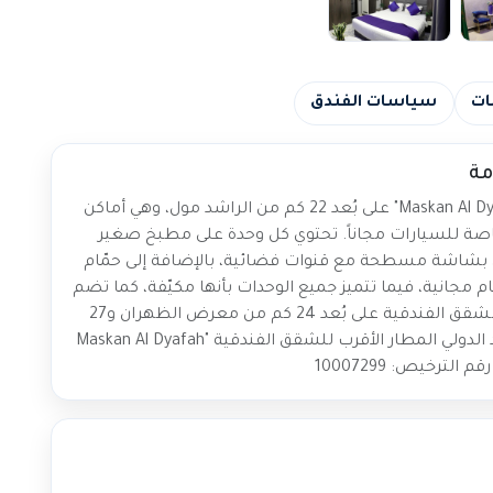
ات
سياسات الفندق
مة
تقع الشقق الفندقية "Maskan Al Dyafah Serviced Apartments" على بُعد 22 كم من الراشد مول، وهي أماكن
اصة للسيارات مجاناً. تحتوي كل وحدة على مطبخ صغير
ن بشاشة مسطحة مع قنوات فضائية، بالإضافة إلى حمّام
جانية، فيما تتميز جميع الوحدات بأنها مكيّفة، كما تضم
منطقة للجلوس و / أو لتناول الطعام. تقع هذه الشقق الفندقية على بُعد 24 كم من معرض الظهران و27
كم من كورنيش الخُبر، كما يعتبر مطار الملك فهد الدولي المطار الأقرب للشقق الفندقية "Maskan Al Dyafah