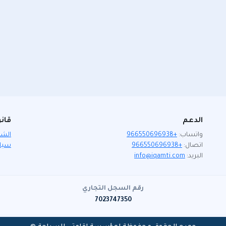
الدعم
قان
واتساب:
+966550696938
الشر
اتصال:
+966550696938
سيا
البريد:
info@iqamti.com
رقم السجل التجاري
7023747350