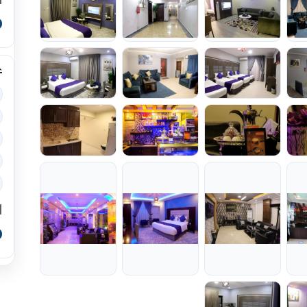
ا
0
غ
ا
0