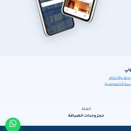
وني
وط والأحكام
سة الخصوصية
الفئة
حجز وحدات الضيافة