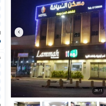
ا
0
غ
/ 28
1