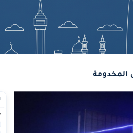
المخدومة
ا
غ