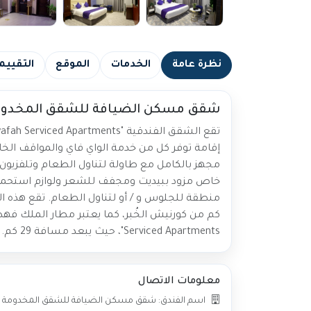
نظرة عامة
الخدمات
الموقع
التقييم
شقق مسكن الضيافة للشقق المخدو
إقامة توفر كل من خدمة الواي فاي والمواقف الخ
مجهز بالكامل مع طاولة لتناول الطعام وتلفزيو
خاص مزود ببيديت ومجفف للشعر ولوازم استحمام م
Serviced Apartments"، حيث يبعد مسافة 29 كم. رقم الترخيص: 10007299
معلومات الاتصال
اسم الفندق: شقق مسكن الضيافة للشقق المخدومة