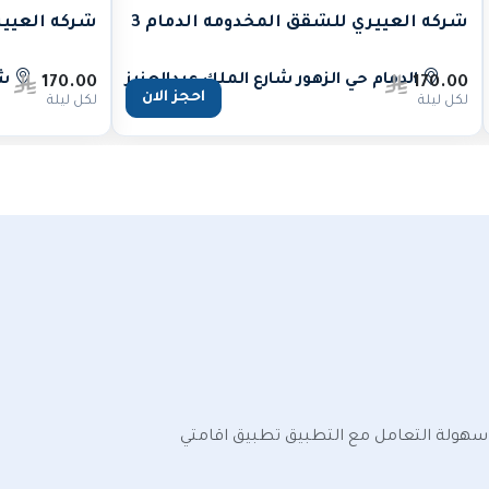
شركه العييري للشقق المخدومه الدمام 3
شركه العيير
الدمام حي الزهور شارع الملك عبدالعزيز
شا
170.00
170.00
احجز الان
لكل ليلة
لكل ليلة
 سهولة التعامل مع التطبيق تطبيق اقامتي