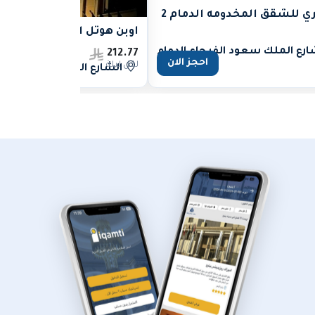
ي للشقق المخدومه الدمام 2
أوبن هوتل الدمام(Open Hotel)
رع الملك سعود الفيحاء الدمام
212.77
احجز الان
لكل ليلة
الشارع الرابع شارع الزخرف،