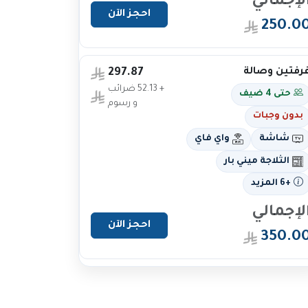
لإجمالي
احجز الآن
250.0
رفتين وصالة
297.87
+ 52.13 ضرائب
حتى 4 ضيف
و رسوم
بدون وجبات
شاشة
واي فاي
الثلاجة ميني بار
+6 المزيد
لإجمالي
احجز الآن
350.0