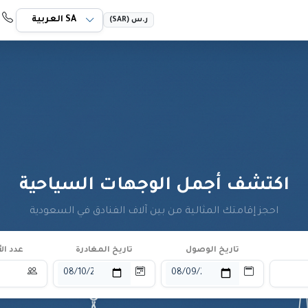
 069 55 966+
ر.س (SAR)
اكتشف أجمل الوجهات السياحية
احجز إقامتك المثالية من بين آلاف الفنادق في السعودية
تاريخ الوصول
تاريخ المغادرة
عدد ا