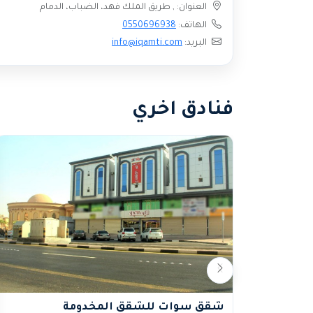
العنوان: , طريق الملك فهد، الضباب، الدمام
الهاتف:
0550696938
البريد:
info@iqamti.com
فنادق اخري
شقق سوات للشقق المخدومة