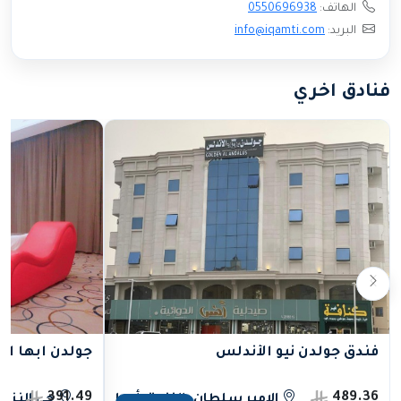
الهاتف:
0550696938
البريد:
info@iqamti.com
فنادق اخري
فندق جولدن نيو الأندلس
جولدن ابها ا
391.49
489.36
الامير سلطان، النزهة، أبها
حي النزهة