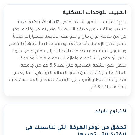
المبيت للوحدات السكنية
تقع "المبيت للشقق الفندقية" في Sirr Āl Ghalīz̧ بمنطقة
عسير، وبالقرب من حديقة السعادة، وهي أماكن إقامة توفر
كل من خدمة الواي فاي والمواقف الخاصة للسيارات مجاناً.
يتميز مكان الإقامة بأنه مكيّف، ويضم مطبخاً مجهزاً بالكامل
وتلفزيون بشاشة مسطحة، بالإضافة إلى حمّام خاص مزود
بدش أو حوض استحمام ولوازم استحمام مجاناً ومجفف
شعر. تقع الشقة الفندقية على بُعد 5.5 كم من جامعة
الملك خالد و7.4 كم من منتزه السلام الترفيهي، كما يعتبر
مطار أبها المطار الأقرب إلى "المبيت للشقق الفندقية"، حيث
يبعد مسافة 8 كم.
اختر نوع الغرفة
تحقق من توفر الغرفة التي تناسبك في