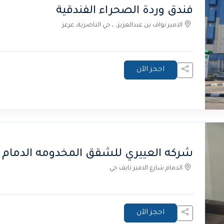
فندق وردة الصحراء الفندقية
الامير نواف بن عبدالعزيز، ، حي الناصرية، عرعر
احجز الآن
شركه العييري للشقق المخدومه الدمام 4
الدمام شارع الامير نايف حي
احجز الآن