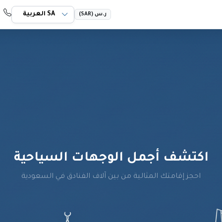
 069 55 966+
ر.س (SAR)
اكتشف أجمل الوجهات السياحية
احجز إقامتك المثالية من بين آلاف الفنادق في السعودية