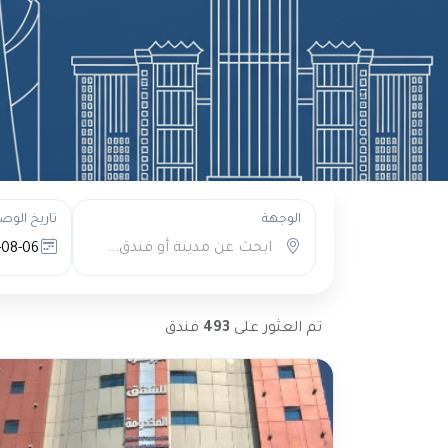
الوجهة
تاريخ الوص
ابحث عن مدينة أو فندق...
تم العثور على
493
فندق